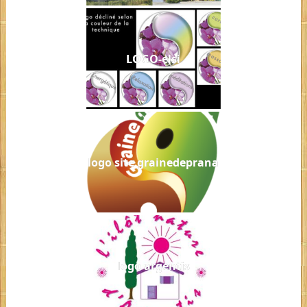
LOGO-elsi
logo site grainedeprana
logo argentis