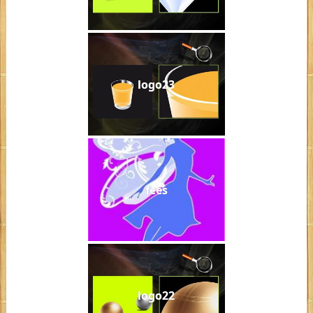
logo23
fees
logo22