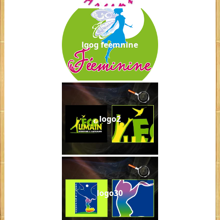
lgog feemnine
logo2
logo30