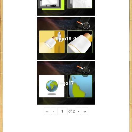
logo18_0
logo17
«
‹
of
2
›
»