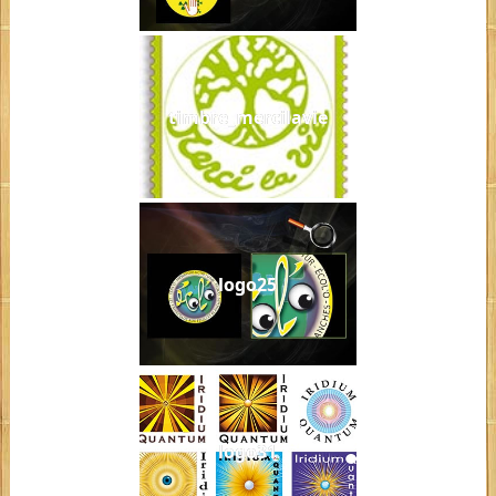
timbre_mercilavie
logo25
logo31