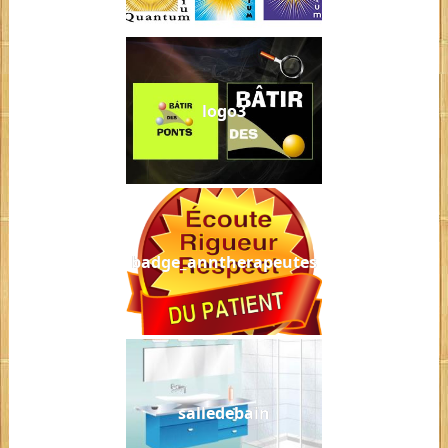
logo3
badge_anntherapeutes
salledebain