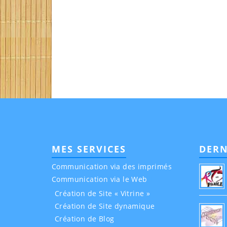
MES SERVICES
DERN
Communication via des imprimés
Communication via le Web
Création de Site « Vitrine »
Création de Site dynamique
Création de Blog