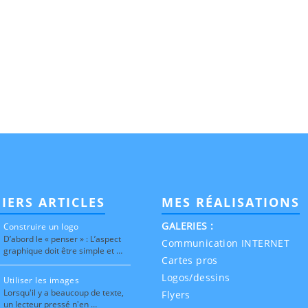
IERS ARTICLES
MES RÉALISATIONS
GALERIES :
Construire un logo
D’abord le « penser » : L’aspect
Communication INTERNET
graphique doit être simple et …
Cartes pros
Logos/dessins
Utiliser les images
Lorsqu'il y a beaucoup de texte,
Flyers
un lecteur pressé n'en …