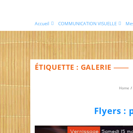
Skip
to
content
Accueil
COMMUNICATION VISUELLE
Me
ÉTIQUETTE :
GALERIE
Home
Flyers : 