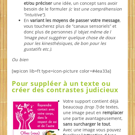
et/ou préciser
une idée, un concept sans avoir
besoin de le formuler
(c ‘est une compréhension
“intuitive”)
.
En
variant les moyens de passer votre message
,
vous toucherez plus de “canaux sensoriels” et
donc plus de personnes
(l ‘objet même de l
‘image peut suggérer quelque chose de doux
pour les kinesthésiques, de bon pour les
gustatifs etc.)
.
Ou bien
[wpicon lib=ft type=icon-picture color=#4ea33a]
Pour suppléer à un texte ou
créer des contrastes
judicieux
Votre support contient déjà
beaucoup
(trop ?)
de textes,
une image peut en
remplacer
une partie avantageusement,
sans surcharger le tout
.
Avec une image vous pouvez