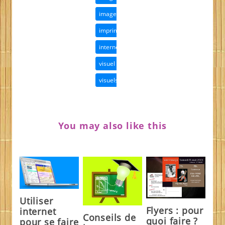
images
imprimés
internet
visuel
visuels
You may also like this
Utiliser
Flyers : pour
internet
Conseils de
quoi faire ?
pour se faire