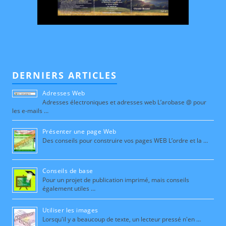
DERNIERS ARTICLES
Adresses Web
Adresses électroniques et adresses web L’arobase @ pour
les e-mails …
Présenter une page Web
Des conseils pour construire vos pages WEB L’ordre et la …
Conseils de base
Pour un projet de publication imprimé, mais conseils
également utiles …
Utiliser les images
Lorsqu'il y a beaucoup de texte, un lecteur pressé n'en …