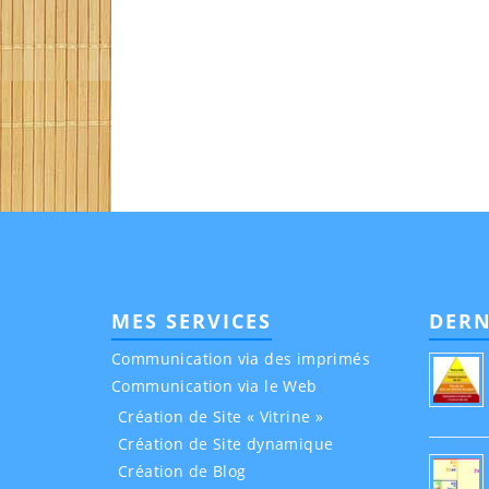
MES SERVICES
DERN
Communication via des imprimés
Communication via le Web
Création de Site « Vitrine »
Création de Site dynamique
Création de Blog