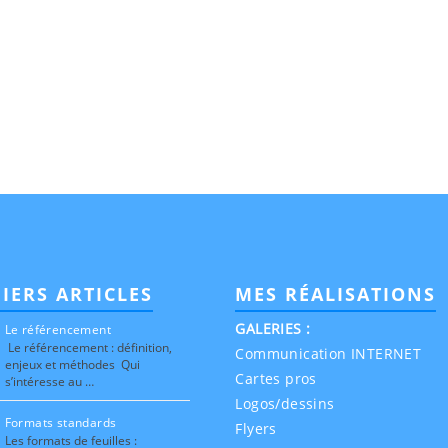
IERS ARTICLES
MES RÉALISATIONS
GALERIES :
Le référencement
Le référencement : définition,
Communication INTERNET
enjeux et méthodes Qui
Cartes pros
s’intéresse au …
Logos/dessins
Formats standards
Flyers
Les formats de feuilles :