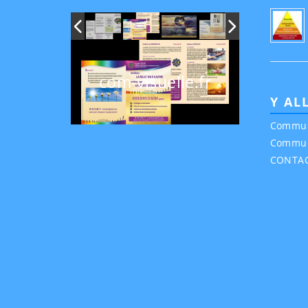
com-visuelle.fr
Y AL
Commun
Commun
CONTA